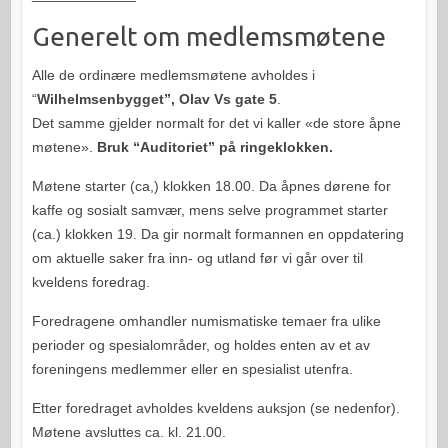
Generelt om medlemsmøtene
Alle de ordinære medlemsmøtene avholdes i
“
Wilhelmsenbygget”, Olav Vs gate 5
.
Det samme gjelder normalt for det vi kaller «de store åpne
møtene».
Bruk “Auditoriet” på ringeklokken.
Møtene starter (ca,) klokken 18.00. Da åpnes dørene for
kaffe og sosialt samvær, mens selve programmet starter
(ca.) klokken 19. Da gir normalt formannen en oppdatering
om aktuelle saker fra inn- og utland før vi går over til
kveldens foredrag.
Foredragene omhandler numismatiske temaer fra ulike
perioder og spesialområder, og holdes enten av et av
foreningens medlemmer eller en spesialist utenfra.
Etter foredraget avholdes kveldens auksjon (se nedenfor).
Møtene avsluttes ca. kl. 21.00.