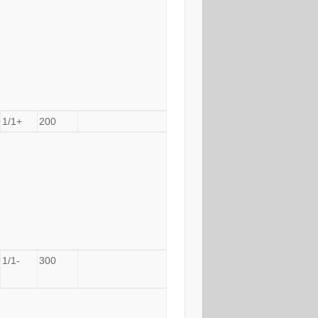
1/1+
200
1/1-
300