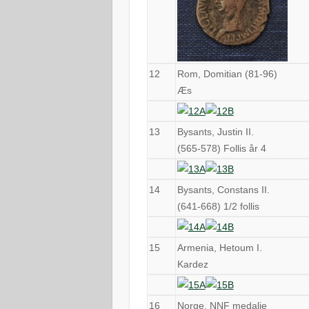
12
Rom, Domitian (81-96)
Æs
13
Bysants, Justin II.
(565-578) Follis år 4
14
Bysants, Constans II.
(641-668) 1/2 follis
15
Armenia, Hetoum I.
Kardez
16
Norge, NNF medalje