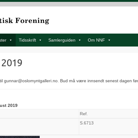
ster
Tidsskrift
Samlerguiden
Om NNF
 2019
til gunnar@oslomyntgalleri.no. Bud må være innsendt senest dagen fø
ust 2019
Ref.
S.6713