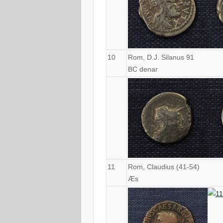
10
Rom, D.J. Silanus 91
BC denar
11
Rom, Claudius (41-54)
Æs