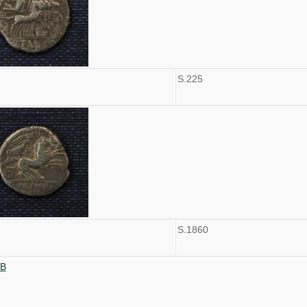
S.225
S.1860