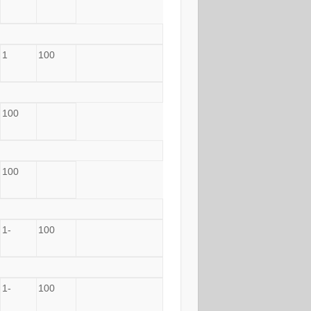
1
100
100
100
1-
100
1-
100