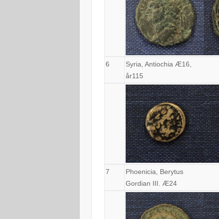
6
Syria, Antiochia Æ16,
år115
7
Phoenicia, Berytus
Gordian III. Æ24