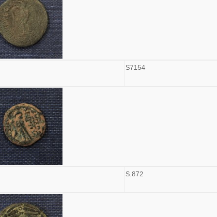
S7154
S.872