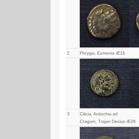
2
Phrygia, Eumenia Æ16
3
Cilicia, Antiochia ad
Cragum, Trajan Decius Æ28