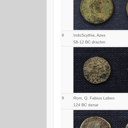
8
IndoScythia, Azes
58-12 BC drachm
9
Rom, Q. Fabius Labeo
124 BC denar