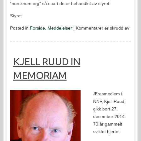
”norsknum.org” så snart de er behandlet av styret.
Styret
for
Posted in
Forside
,
Meddelelser
|
Kommentarer er skrudd av
INNK
TIL
GENE
I
KJELL RUUD IN
NNF
MEMORIAM
2018
Æresmedlem i
NNF, Kjell Ruud,
gikk bort 27.
desember 2014.
70 år gammelt
sviktet hjertet.