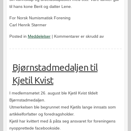
til hans kone Berit og datter Lene.
For Norsk Numismatisk Forening
Carl Henrik Størmer
for
Posted in
Meddelelser
|
Kommentarer er skrudd av
KJELL
RUUD
IN
MEMORIAM
Bjørnstadmedaljen til
Kjetil Kvist
I medlemsmøtet 26. august ble Kjetil Kvist tildelt
Bjørnstadmedaljen.
Utmerkelsen ble begrunnet med Kjetils lange innsats som
artikkelforfatter og foredragsholder.
Kjetil har kvittert med å påta seg ansvaret for foreningens
nyopprettede facebookside.