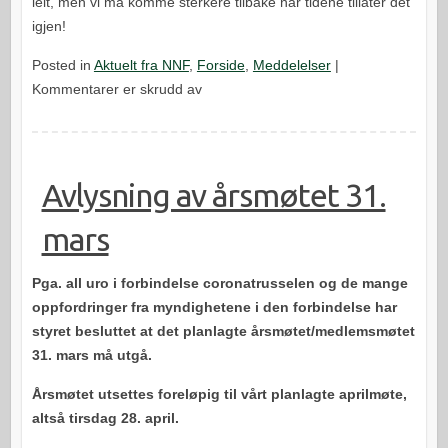
leit, men vi må komme sterkere tilbake når tidene tillater det
igjen!
Posted in
Aktuelt fra NNF
,
Forside
,
Meddelelser
|
for
Kommentarer er skrudd av
Julemøtet
den
10.
desember
Avlysning av årsmøtet 31.
er
mars
avlyst!
Pga. all uro i forbindelse coronatrusselen og de mange
oppfordringer fra myndighetene i den forbindelse har
styret besluttet at det planlagte årsmøtet/medlemsmøtet
31. mars må utgå.
Årsmøtet utsettes foreløpig til vårt planlagte aprilmøte,
altså tirsdag 28. april.