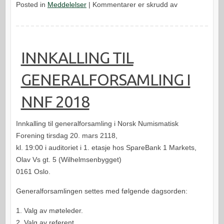
for
Posted in
Meddelelser
|
Kommentarer er skrudd av
Avlysning
av
årsmøtet
31.
INNKALLING TIL
mars
GENERALFORSAMLING I
NNF 2018
Innkalling til generalforsamling i Norsk Numismatisk
Forening tirsdag 20. mars 2118,
kl. 19:00 i auditoriet i 1. etasje hos SpareBank 1 Markets,
Olav Vs gt. 5 (Wilhelmsenbygget)
0161 Oslo.
Generalforsamlingen settes med følgende dagsorden:
1. Valg av møteleder.
2. Valg av referent.