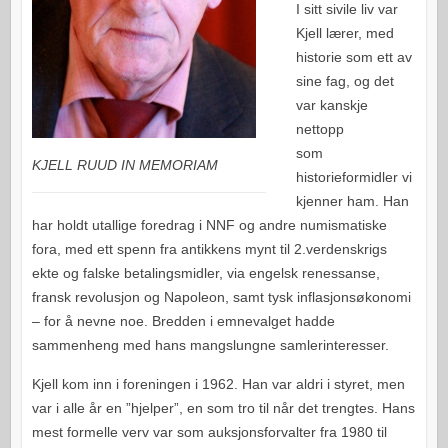
I sitt sivile liv var
Kjell lærer, med
historie som ett av
sine fag, og det
var kanskje
nettopp
som
KJELL RUUD IN MEMORIAM
historieformidler vi
kjenner ham. Han
har holdt utallige foredrag i NNF og andre numismatiske
fora, med ett spenn fra antikkens mynt til 2.verdenskrigs
ekte og falske betalingsmidler, via engelsk renessanse,
fransk revolusjon og Napoleon, samt tysk inflasjonsøkonomi
– for å nevne noe. Bredden i emnevalget hadde
sammenheng med hans mangslungne samlerinteresser.
Kjell kom inn i foreningen i 1962. Han var aldri i styret, men
var i alle år en ”hjelper”, en som tro til når det trengtes. Hans
mest formelle verv var som auksjonsforvalter fra 1980 til