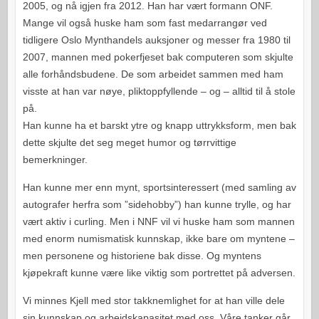
2005, og nå igjen fra 2012. Han har vært formann ONF.
Mange vil også huske ham som fast medarrangør ved
tidligere Oslo Mynthandels auksjoner og messer fra 1980 til
2007, mannen med pokerfjeset bak computeren som skjulte
alle forhåndsbudene. De som arbeidet sammen med ham
visste at han var nøye, pliktoppfyllende – og – alltid til å stole
på.
Han kunne ha et barskt ytre og knapp uttrykksform, men bak
dette skjulte det seg meget humor og tørrvittige
bemerkninger.
Han kunne mer enn mynt, sportsinteressert (med samling av
autografer herfra som ”sidehobby”) han kunne trylle, og har
vært aktiv i curling. Men i NNF vil vi huske ham som mannen
med enorm numismatisk kunnskap, ikke bare om myntene –
men personene og historiene bak disse. Og myntens
kjøpekraft kunne være like viktig som portrettet på adversen.
Vi minnes Kjell med stor takknemlighet for at han ville dele
sin kunnskap og arbeidskapasitet med oss. Våre tanker går