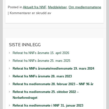
Posted in
Aktuelt fra NNF
,
Meddelelser
,
Om medlemsmøtene
for
|
Kommentarer er skrudd av
Bjørnstadmedaljen
til
Kjetil
Kvist
SISTE INNLEGG
Referat fra NNFs årsmøte 15. april 2026
Referat fra NNFs årsmøte 25. mars 2025
Referat fra NNFs årsmøte/medlemsmøte 19. mars 2024
Referat fra NNFs årsmøte 28. mars 2023
Referat fra medlemsmøte 28. februar 2023 – NNF 96 år
Referat fra medlemsmøte 25. oktober 2022 –
Norbøforedraget
Referat fra medlemsmøte i NNF 31. januar 2023