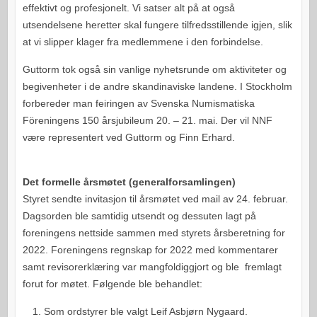
effektivt og profesjonelt. Vi satser alt på at også
utsendelsene heretter skal fungere tilfredsstillende igjen, slik
at vi slipper klager fra medlemmene i den forbindelse.
Guttorm tok også sin vanlige nyhetsrunde om aktiviteter og
begivenheter i de andre skandinaviske landene. I Stockholm
forbereder man feiringen av Svenska Numismatiska
Föreningens 150 årsjubileum 20. – 21. mai. Der vil NNF
være representert ved Guttorm og Finn Erhard.
Det formelle årsmøtet (generalforsamlingen)
Styret sendte invitasjon til årsmøtet ved mail av 24. februar.
Dagsorden ble samtidig utsendt og dessuten lagt på
foreningens nettside sammen med styrets årsberetning for
2022. Foreningens regnskap for 2022 med kommentarer
samt revisorerklæring var mangfoldiggjort og ble fremlagt
forut for møtet. Følgende ble behandlet:
Som ordstyrer ble valgt Leif Asbjørn Nygaard.