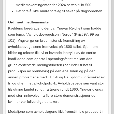
medlemskontingenten for 2024 settes til kr 500.
Det forelå ikke andre forslag til saker på dagsordenen.
Ordinært medlemsmøte
Kveldens foredragsholder var Yngvar Reichelt som hadde
som tema: “Avholdsbevegelsen i Norge” (Kvist 97, 99 og
101). Yngvar ga en bred historisk fremstilling av
avholdsbevegelsens fremvekst på 1800-tallet. Gjennom
bilder og tekster fikk vi et levende inntrykk av de sterke
konfliktene som oppsto i spenningsfeltet mellom den
grunnlovsfestede næringsfriheten (herunder frihet til
produksjon av brennevin) på den ene siden og på den
annen problemene med «Drikk og Fattigdom» forårsaket av
fri og uhemmet alkoholpolitikk. Avholdsbevegelsen vant stor
tilslutning landet rundt fra årene rundt 1860. Yngvar gjenga
med stor innlevelse fra flere store demonstrasjoner der
kvinner var fullverdige deltakere.
Medaljene som avholdslagene fikk fremstilt, ble produsert i