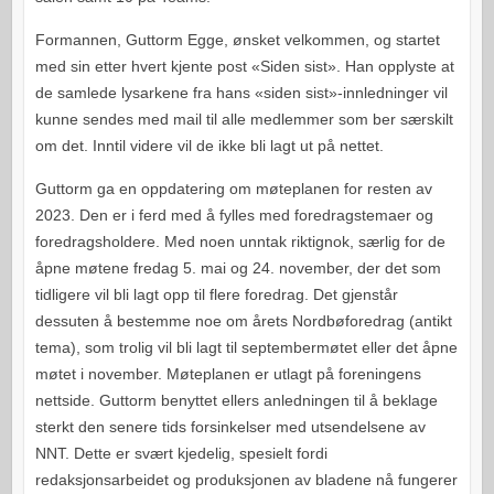
Formannen, Guttorm Egge, ønsket velkommen, og startet
med sin etter hvert kjente post «Siden sist». Han opplyste at
de samlede lysarkene fra hans «siden sist»-innledninger vil
kunne sendes med mail til alle medlemmer som ber særskilt
om det. Inntil videre vil de ikke bli lagt ut på nettet.
Guttorm ga en oppdatering om møteplanen for resten av
2023. Den er i ferd med å fylles med foredragstemaer og
foredragsholdere. Med noen unntak riktignok, særlig for de
åpne møtene fredag 5. mai og 24. november, der det som
tidligere vil bli lagt opp til flere foredrag. Det gjenstår
dessuten å bestemme noe om årets Nordbøforedrag (antikt
tema), som trolig vil bli lagt til septembermøtet eller det åpne
møtet i november. Møteplanen er utlagt på foreningens
nettside. Guttorm benyttet ellers anledningen til å beklage
sterkt den senere tids forsinkelser med utsendelsene av
NNT. Dette er svært kjedelig, spesielt fordi
redaksjonsarbeidet og produksjonen av bladene nå fungerer