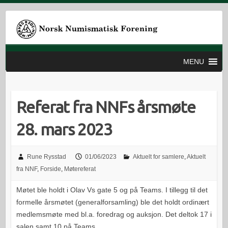
MENU
Referat fra NNFs årsmøte
28. mars 2023
Rune Rysstad
01/06/2023
Aktuelt for samlere
,
Aktuelt
fra NNF
,
Forside
,
Møtereferat
Møtet ble holdt i Olav Vs gate 5 og på Teams. I tillegg til det
formelle årsmøtet (generalforsamling) ble det holdt ordinært
medlemsmøte med bl.a. foredrag og auksjon. Det deltok 17 i
salen samt 10 på Teams.