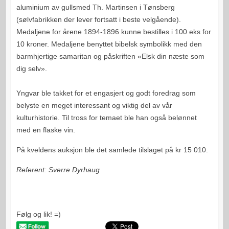
aluminium av gullsmed Th. Martinsen i Tønsberg
(sølvfabrikken der lever fortsatt i beste velgående).
Medaljene for årene 1894-1896 kunne bestilles i 100 eks for
10 kroner. Medaljene benyttet bibelsk symbolikk med den
barmhjertige samaritan og påskriften «Elsk din næste som
dig selv».
Yngvar ble takket for et engasjert og godt foredrag som
belyste en meget interessant og viktig del av vår
kulturhistorie. Til tross for temaet ble han også belønnet
med en flaske vin.
På kveldens auksjon ble det samlede tilslaget på kr 15 010.
Referent: Sverre Dyrhaug
Følg og lik! =)