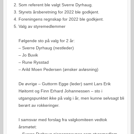
Som referent ble valgt Sverre Dyrhaug.
Styrets årsberetning for 2022 ble godkjent.
Foreningens regnskap for 2022 ble godkjent.
Valg av styremedlemmer
Følgende sto på valg for 2 år:
– Sverre Dyrhaug (nestleder)
– Jo Buvik
– Rune Rysstad
– Arild Moen Pedersen (ønsker avløsning)
De øvrige – Guttorm Egge (leder) samt Lars Erik
Høitomt og Finn Erhard Johannessen – sto i
utgangspunktet ikke på valg i år, men kunne selvsagt bli
berørt av rokkeringer.
I samsvar med forslag fra valgkomiteen vedtok
årsmøtet:
– Sverre Dyrhaug gjenoppnevnes som styremedlem,