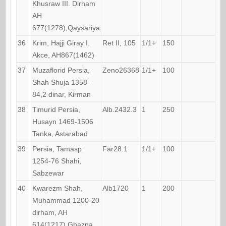
Khusraw III. Dirham
AH
677(1278),Qaysariya
36
Krim, Hajji Giray I.
Ret II, 105
1/1+
150
Akce, AH867(1462)
37
Muzaflorid Persia,
Zeno26368
1/1+
100
Shah Shuja 1358-
84,2 dinar, Kirman
38
Timurid Persia,
Alb.2432.3
1
250
Husayn 1469-1506
Tanka, Astarabad
39
Persia, Tamasp
Far28.1
1/1+
100
1254-76 Shahi,
Sabzewar
40
Kwarezm Shah,
Alb1720
1
200
Muhammad 1200-20
dirham, AH
614(1217),Ghazna