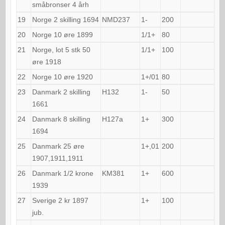
småbronser 4 årh
19
Norge 2 skilling 1694
NMD237
1-
200
20
Norge 10 øre 1899
1/1+
80
21
Norge, lot 5 stk 50
1/1+
100
øre 1918
22
Norge 10 øre 1920
1+/01
80
23
Danmark 2 skilling
H132
1-
50
1661
24
Danmark 8 skilling
H127a
1+
300
1694
25
Danmark 25 øre
1+,01
200
1907,1911,1911
26
Danmark 1/2 krone
KM381
1+
600
1939
27
Sverige 2 kr 1897
1+
100
jub.