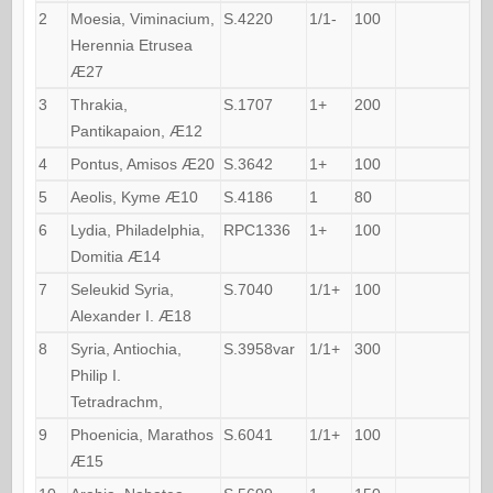
2
Moesia, Viminacium,
S.4220
1/1-
100
Herennia Etrusea
Æ27
3
Thrakia,
S.1707
1+
200
Pantikapaion, Æ12
4
Pontus, Amisos Æ20
S.3642
1+
100
5
Aeolis, Kyme Æ10
S.4186
1
80
6
Lydia, Philadelphia,
RPC1336
1+
100
Domitia Æ14
7
Seleukid Syria,
S.7040
1/1+
100
Alexander I. Æ18
8
Syria, Antiochia,
S.3958var
1/1+
300
Philip I.
Tetradrachm,
9
Phoenicia, Marathos
S.6041
1/1+
100
Æ15