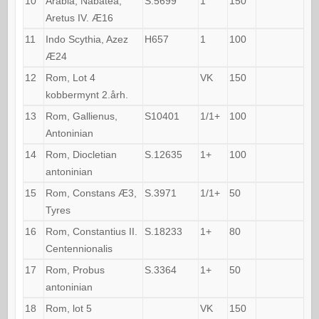
10
Arabia, Nabatea,
S.5699
1
150
Aretus IV. Æ16
11
Indo Scythia, Azez
H657
1
100
Æ24
12
Rom, Lot 4
VK
150
kobbermynt 2.årh.
13
Rom, Gallienus,
S10401
1/1+
100
Antoninian
14
Rom, Diocletian
S.12635
1+
100
antoninian
15
Rom, Constans Æ3,
S.3971
1/1+
50
Tyres
16
Rom, Constantius II.
S.18233
1+
80
Centennionalis
17
Rom, Probus
S.3364
1+
50
antoninian
18
Rom, lot 5
VK
150