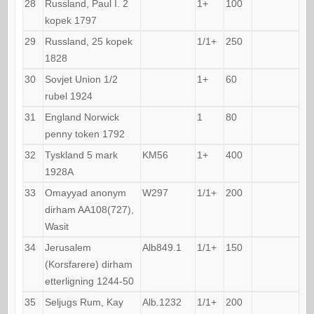
28
Russland, Paul I. 2
1+
100
kopek 1797
29
Russland, 25 kopek
1/1+
250
1828
30
Sovjet Union 1/2
1+
60
rubel 1924
31
England Norwick
1
80
penny token 1792
32
Tyskland 5 mark
KM56
1+
400
1928A
33
Omayyad anonym
W297
1/1+
200
dirham AA108(727),
Wasit
34
Jerusalem
Alb849.1
1/1+
150
(Korsfarere) dirham
etterligning 1244-50
35
Seljugs Rum, Kay
Alb.1232
1/1+
200