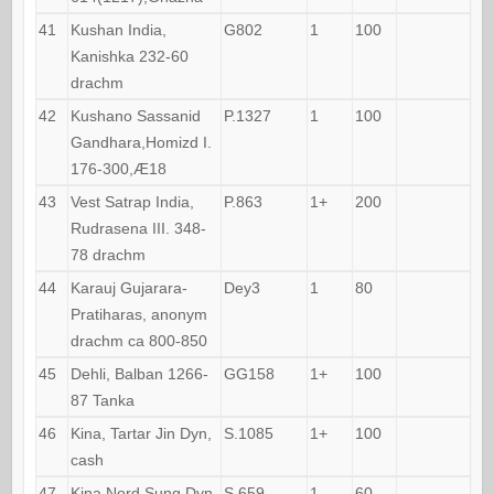
41
Kushan India,
G802
1
100
Kanishka 232-60
drachm
42
Kushano Sassanid
P.1327
1
100
Gandhara,Homizd I.
176-300,Æ18
43
Vest Satrap India,
P.863
1+
200
Rudrasena III. 348-
78 drachm
44
Karauj Gujarara-
Dey3
1
80
Pratiharas, anonym
drachm ca 800-850
45
Dehli, Balban 1266-
GG158
1+
100
87 Tanka
46
Kina, Tartar Jin Dyn,
S.1085
1+
100
cash
47
Kina,Nord Sung Dyn,
S.659
1
60