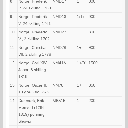
8
Norge, Frederik
NMD17
1
800
V. 24 skilling 1760
9
Norge, Frederik
NMD18
1/1+
900
V. 24 skilling 1761
10
Norge, Frederik
NMD27
1
300
V., 2 skilling 1762
11
Norge, Christian
NMD76
1+
900
VII. 2 skilling 1778
12
Norge, Carl XIV.
NM41A
1+/01
1500
Johan 8 skilling
1819
13
Norge, Oscar II.
NM78
1+
350
10 øre/3 sk 1875
14
Danmark, Erik
MB515
1
200
Menved (1286-
1319) penning,
Slesvig