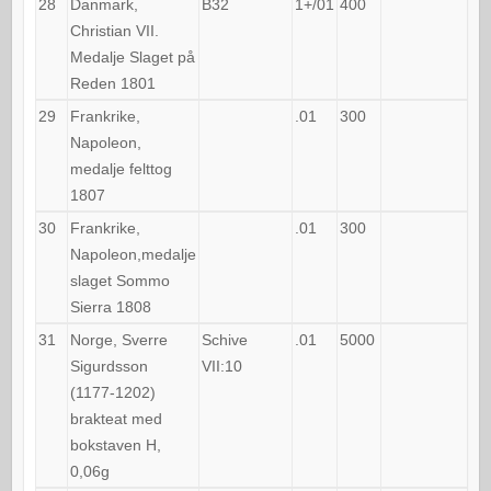
28
Danmark,
B32
1+/01
400
Christian VII.
Medalje Slaget på
Reden 1801
29
Frankrike,
.01
300
Napoleon,
medalje felttog
1807
30
Frankrike,
.01
300
Napoleon,medalje
slaget Sommo
Sierra 1808
31
Norge, Sverre
Schive
.01
5000
Sigurdsson
VII:10
(1177-1202)
brakteat med
bokstaven H,
0,06g