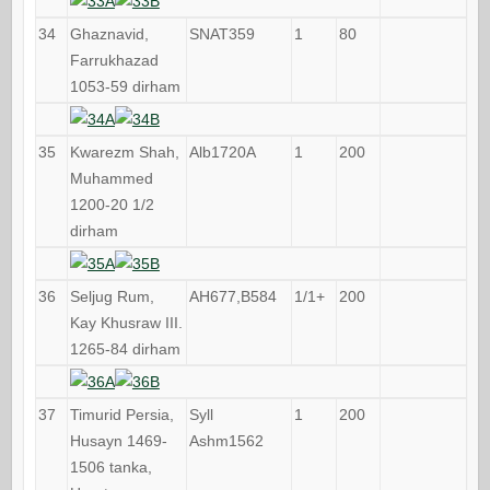
34
Ghaznavid,
SNAT359
1
80
Farrukhazad
1053-59 dirham
35
Kwarezm Shah,
Alb1720A
1
200
Muhammed
1200-20 1/2
dirham
36
Seljug Rum,
AH677,B584
1/1+
200
Kay Khusraw III.
1265-84 dirham
37
Timurid Persia,
Syll
1
200
Husayn 1469-
Ashm1562
1506 tanka,