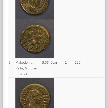
5
Makedonia,
S.3640var
1
250
Pella, Gordian
III. Æ24