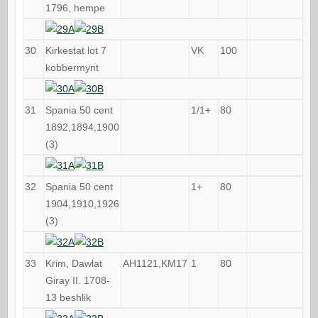
1796, hempe
30
Kirkestat lot 7
VK
100
kobbermynt
31
Spania 50 cent
1/1+
80
1892,1894,1900
(3)
32
Spania 50 cent
1+
80
1904,1910,1926
(3)
33
Krim, Dawlat
AH1121,KM17
1
80
Giray II. 1708-
13 beshlik