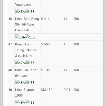
Yuan cash
46
Kina, Shih Zong
S.414
1+
250
954-59 Tong
Bao cash
47
Kina, Shen
S.560
1
100
Tsung 1068-85
3 cash jern
48
Kina, Jin Tartar
S.1089
1+
150
dyn cash
49
Kina, 5 yuan
KM.152
0/01
200
1986