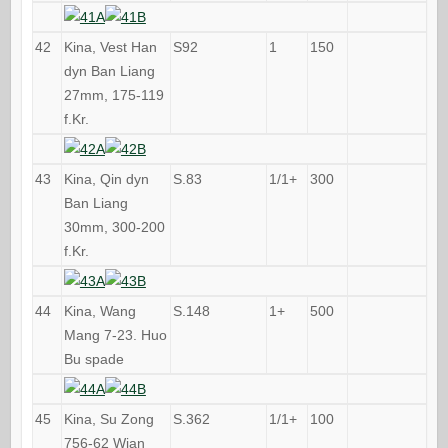
42
Kina, Vest Han
S92
1
150
dyn Ban Liang
27mm, 175-119
f.Kr.
43
Kina, Qin dyn
S.83
1/1+
300
Ban Liang
30mm, 300-200
f.Kr.
44
Kina, Wang
S.148
1+
500
Mang 7-23. Huo
Bu spade
45
Kina, Su Zong
S.362
1/1+
100
756-62 Wian