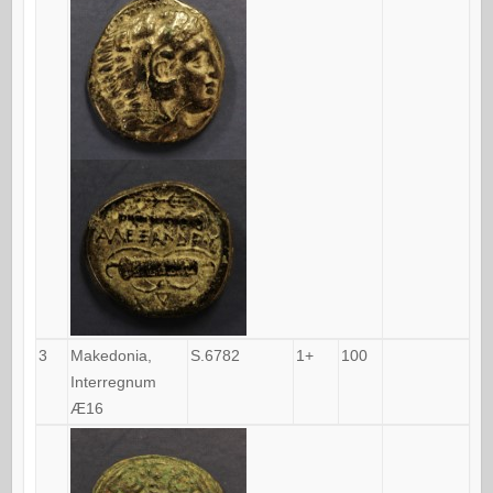
3
Makedonia,
S.6782
1+
100
Interregnum
Æ16