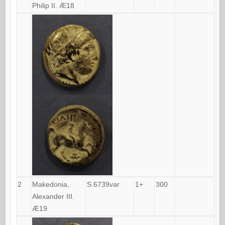
Philip II. Æ18
2
Makedonia,
S.6739var
1+
300
Alexander III.
Æ19