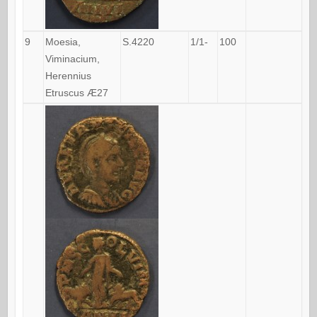
9
Moesia,
S.4220
1/1-
100
Viminacium,
Herennius
Etruscus Æ27