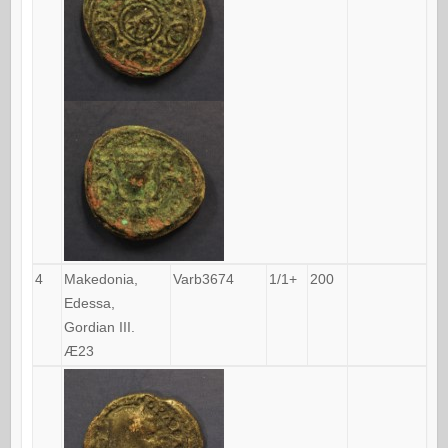
4
Makedonia,
Varb3674
1/1+
200
Edessa,
Gordian III.
Æ23