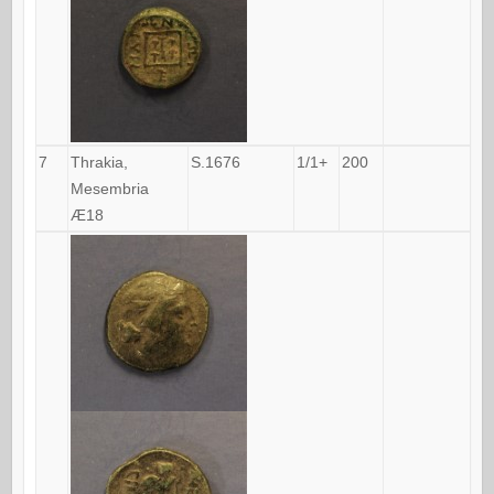
7
Thrakia,
S.1676
1/1+
200
Mesembria
Æ18