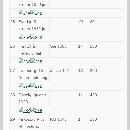
kroner 1960 jub
25
Sverige 5
.01
80
kroner 1952 jub
26
Hall 13 årh.
San1365
1+
200
Heller, bl.feil
27
Luneburg, 15
Jesse 197
1/1+
200
årh hohlpfennig
28
Danzig, gulden
1+
450
1923
29
Kirkestat, Pius
KM.1048
1
100
VI. Testone