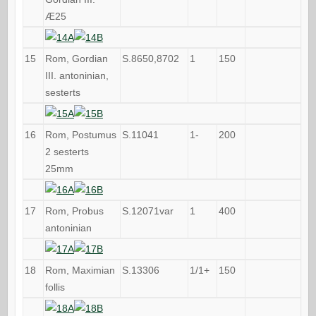
Æ25
15
Rom, Gordian
S.8650,8702
1
150
III. antoninian,
sesterts
16
Rom, Postumus
S.11041
1-
200
2 sesterts
25mm
17
Rom, Probus
S.12071var
1
400
antoninian
18
Rom, Maximian
S.13306
1/1+
150
follis