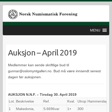
MENU
Auksjon – April 2019
Medlemmer kan sende skriftlige bud til
gunnar@oslomyntgalleri.no. Bud må være innsendt senest
dagen før auksjonen.
AUKSJON N.N.F. – Tirsdag 30. April 2019
Lot.
Beskrivelse
Ref.
Kval.
Utrop
Hammerslag
1
Makedonia,
S.6696var
1+
300