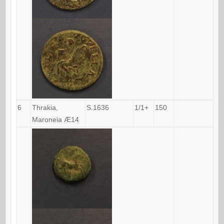
6
Thrakia,
S.1636
1/1+
150
Maroneia Æ14