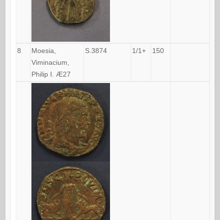
8
Moesia,
S.3874
1/1+
150
Viminacium,
Philip I. Æ27