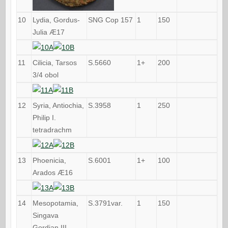
10
Lydia, Gordus-
SNG Cop 157
1
150
Julia Æ17
11
Cilicia, Tarsos
S.5660
1+
200
3/4 obol
12
Syria, Antiochia,
S.3958
1
250
Philip I.
tetradrachm
13
Phoenicia,
S.6001
1+
100
Arados Æ16
14
Mesopotamia,
S.3791var.
1
150
Singava
Gordian III.