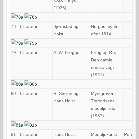
XXIX – Mynt
(1936)
78
Litteratur
Bjørnstad og
Norges mynter
Holst
efter 1814
79
Litteratur
A. W. Brøgger
Ertog og Øre –
Den gamle
norske vegt
(1921)
80
Litteratur
R. Støren og
Myntgravør
Hans Holst
Throndsens
medaljer etc.
(1937)
81
Litteratur
Hans Holst
Medaljekunst
Pent