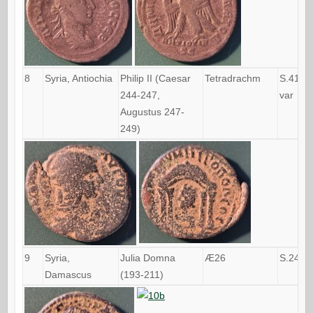
8
Syria, Antiochia
Philip II (Caesar
Tetradrachm
S.4145
244-247,
var
Augustus 247-
249)
9
Syria,
Julia Domna
Æ26
S.2452
Damascus
(193-211)