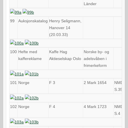
Länder
99
Auksjonskatalog
Henry Seligmann,
Hanover 14
(20.03.33)
100
Hefte med
Kaffe Hag
Norske by- og
kaffereklame
Aktieselskap Oslo
adelsvåben i
frimerkeform
101
Norge
F 3
2 Mark 1654
NMD 15
S.35
102
Norge
F 4
4 Mark 1723
NMD 5,
S.4