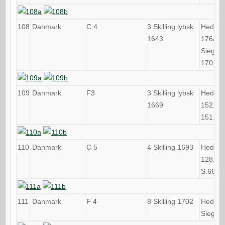
108
Danmark
C 4
3 Skilling lybsk
Hede
1643
176A,
Sieg
170.2
109
Danmark
F3
3 Skilling lybsk
Hede
1669
152, Si
151.2
110
Danmark
C 5
4 Skilling 1693
Hede
128,
S.66-7
111
Danmark
F 4
8 Skilling 1702
Hede 4
Sieg 6