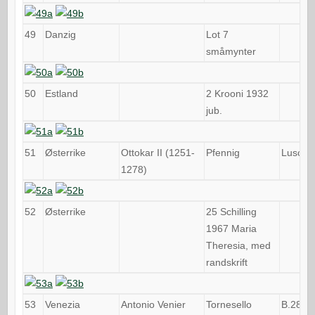
49
Danzig
Lot 7
småmynter
50
Estland
2 Krooni 1932
jub.
51
Østerrike
Ottokar II (1251-
Pfennig
Lusch 
1278)
52
Østerrike
25 Schilling
1967 Maria
Theresia, med
randskrift
53
Venezia
Antonio Venier
Tornesello
B.2857