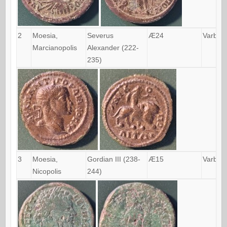
2
Moesia,
Severus
Æ24
Varb.1
Marcianopolis
Alexander (222-
235)
3
Moesia,
Gordian III (238-
Æ15
Varb.4
Nicopolis
244)