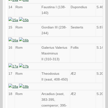
14
Rom
Faustina I (138-
Dupondius
S.4652
140)
15
Rom
Gordian III (238-
Sesterts
S.8712
244)
16
Rom
Galerius Valerius
Follis
S.1484
Maximinus
II (310-313)
17
Rom
Theodosius
Æ2
S.2050
II (east, 408-450)
18
Rom
Arcadius (east,
Æ2
S.2079
383-395,
coemperor; 395-