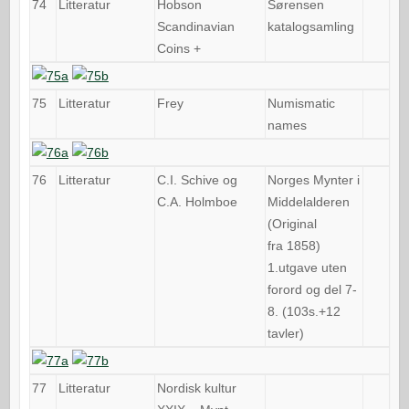
74
Litteratur
Hobson
Sørensen
Scandinavian
katalogsamling
Coins +
75
Litteratur
Frey
Numismatic
names
76
Litteratur
C.I. Schive og
Norges Mynter i
C.A. Holmboe
Middelalderen
(Original
fra 1858)
1.utgave uten
forord og del 7-
8. (103s.+12
tavler)
77
Litteratur
Nordisk kultur