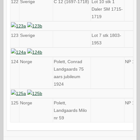
122
Sverige
C 12 (1697-1718)
Lot 10 stk 1
Daler SM 1715-
1719
123
Sverige
Lot 7 stk 1803-
1953
124
Norge
Polett, Conrad
NP 124
Landgaards 75
aars jubileum
1924
125
Norge
Polett,
NP 124
Landgaards Milo
nr 59