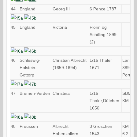
44
England
Georg III
6 Pence 1787
45
England
Victoria
Florin og
Schilling 1899
(2)
46
Schleswig-
Christian Albrecht
1/16 Thaler
Lange
Holstein-
(1659-1694)
1671
389,
Gottorp
Portræt
47
Bremen-Verden
Christina
1/16
SBM 5b
Thaler,Dütchen
KM 51
1650
48
Preussen
Albrecht
3 Groschen
KM MB
Hohenzollern
1543
6.2