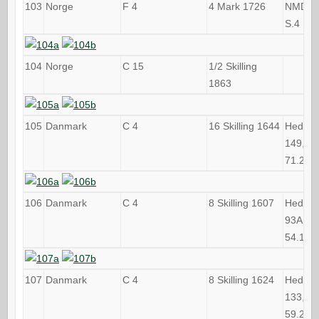
103
Norge
F 4
4 Mark 1726
NMD 7,
S.4
104
Norge
C 15
1/2 Skilling
1863
105
Danmark
C 4
16 Skilling 1644
Hede
149, Si
71.2
106
Danmark
C 4
8 Skilling 1607
Hede
93A, Si
54.1
107
Danmark
C 4
8 Skilling 1624
Hede
133, Si
59.2