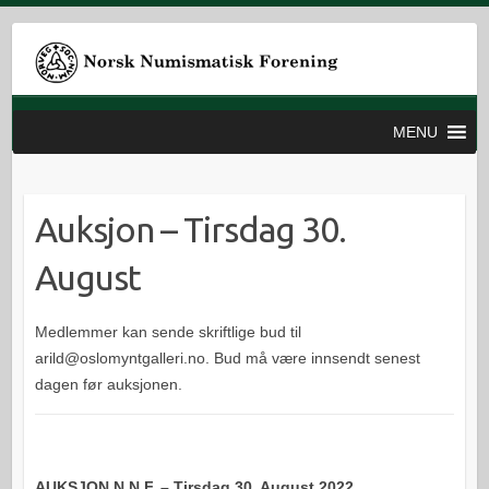
MENU
Auksjon – Tirsdag 30.
August
Medlemmer kan sende skriftlige bud til
arild@oslomyntgalleri.no. Bud må være innsendt senest
dagen før auksjonen.
AUKSJON N.N.F. – Tirsdag 30. August 2022