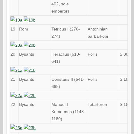
402, sole
emperor)
19
Rom
Tetricus I (270-
Antoninian
274)
barbarkopi
20
Bysants
Heraclius (610-
Follis
S.805
641)
21
Bysants
Constans II (641-
Follis
S.1007
668)
22
Bysants
Manuel I
Tetarteron
S.1968
Komnenos (1143-
1180)