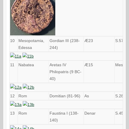
10
Mesopotamia,
Gordian III (238-
Æ23
S.5765
Edessa
244)
11
Nabatea
Aretas IV
Æ15
Mesh 9
Philopatris (9 BC-
40)
12
Rom
Domitian (81-96)
As
S.2817
13
Rom
Faustina I (138-
Denar
S.4598
140)