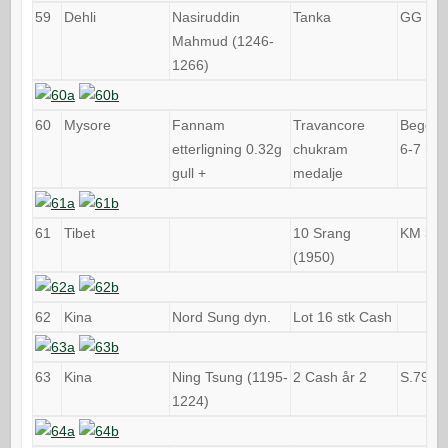
59
Dehli
Nasiruddin
Tanka
GG 13
Mahmud (1246-
1266)
60
Mysore
Fannam
Travancore
Begge 
etterligning 0.32g
chukram
6-7 m
gull +
medalje
61
Tibet
10 Srang
KM 30
(1950)
62
Kina
Nord Sung dyn.
Lot 16 stk Cash
63
Kina
Ning Tsung (1195-
2 Cash år 2
S.795
1224)