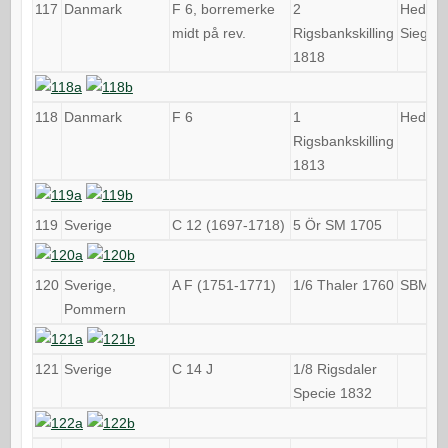
117
Danmark
F 6, borremerke
2
Hede 3
midt på rev.
Rigsbankskilling
Sieg 18
1818
118
Danmark
F 6
1
Hede 1
Rigsbankskilling
1813
119
Sverige
C 12 (1697-1718)
5 Ör SM 1705
120
Sverige,
A F (1751-1771)
1/6 Thaler 1760
SBM 2
Pommern
121
Sverige
C 14 J
1/8 Rigsdaler
Specie 1832