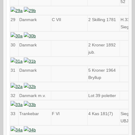
52
29
Danmark
C VII
2 Skilling 1781
H.33B,
Sieg 4.
30
Danmark
2 Kroner 1892
jub.
31
Danmark
5 Kroner 1964
Bryllup
32
Danmark m.v.
Lot 39 poletter
33
Trankebar
F VI
4 Kas 181(7)
Sieg 87
UBJ 37