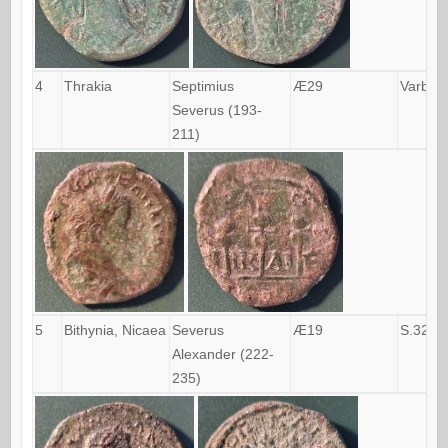
4
Thrakia
Septimius
Æ29
Varb.9
Severus (193-
211)
5
Bithynia, Nicaea
Severus
Æ19
S.3287
Alexander (222-
235)