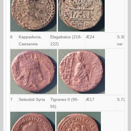
6
Kappadocia,
Elagabalus (218-
Æ24
S.3093
Caesareia
222)
var
7
Seleukid Syria
Tigranes II (95-
Æ17
S.7208
55)