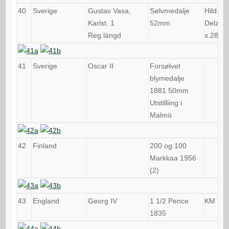
40
Sverige
Gustav Vasa,
Sølvmedalje
Hild.1,
Karlst. 1
52mm
Delz.
Reg.längd
s.285
41
Sverige
Oscar II
Forsølvet
blymedalje
1881 50mm
Utstilliing i
Malmö
42
Finland
200 og 100
Markkaa 1956
(2)
43
England
Georg IV
1 1/2 Pence
KM 71
1835