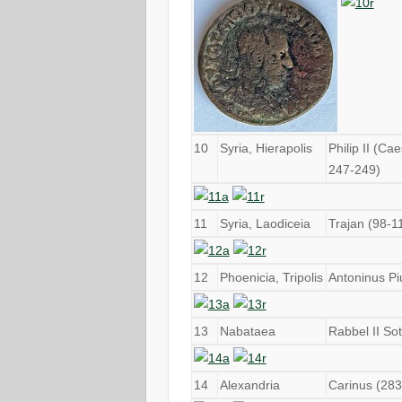
10
Syria, Hierapolis
Philip II (C
247-249)
11
Syria, Laodiceia
Trajan (98-1
12
Phoenicia, Tripolis
Antoninus Pi
13
Nabataea
Rabbel II So
14
Alexandria
Carinus (283