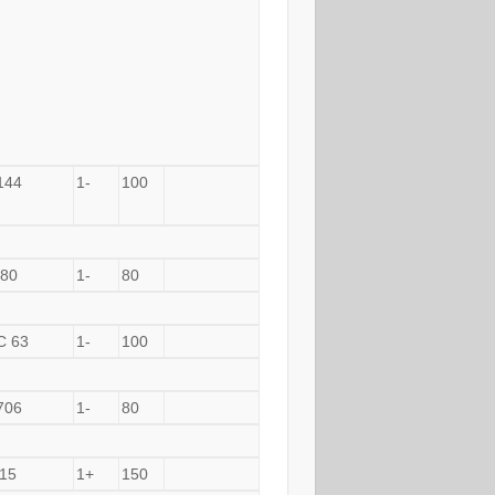
144
1-
100
80
1-
80
C 63
1-
100
706
1-
80
15
1+
150