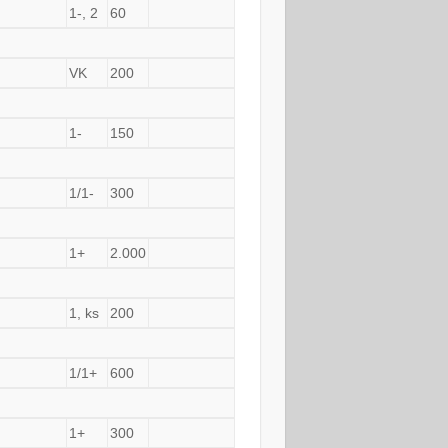
1-, 2
60
VK
200
1-
150
1/1-
300
1+
2.000
1, ks
200
1/1+
600
1+
300