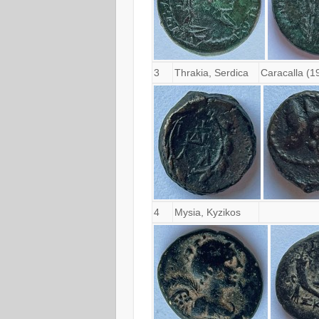
3
Thrakia, Serdica
Caracalla (1
4
Mysia, Kyzikos