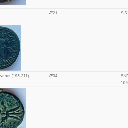
Æ21
S.5
verus (193-211)
Æ34
SNF
109