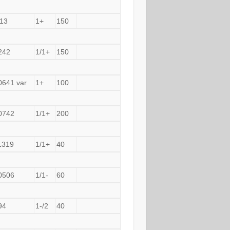
13
1+
150
242
1/1+
150
0641 var
1+
100
0742
1/1+
200
1319
1/1+
40
0506
1/1-
60
94
1-/2
40