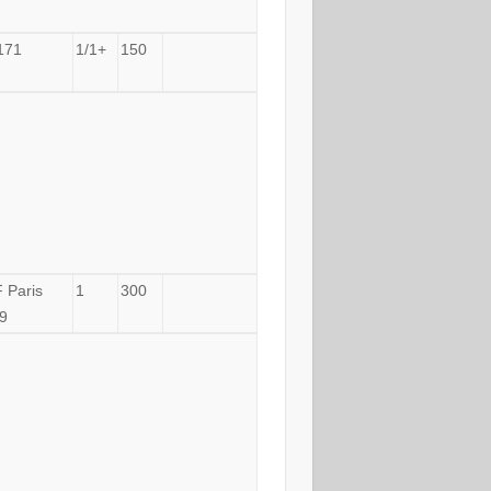
171
1/1+
150
 Paris
1
300
9