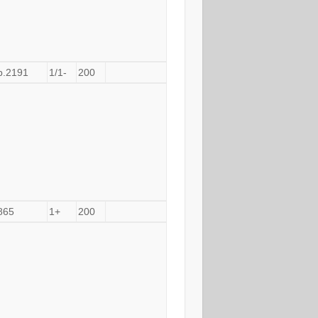
b.2191
1/1-
200
865
1+
200