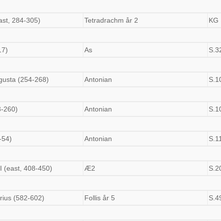
ast, 284-305)
Tetradrachm år 2
KG 
17)
As
S.3
gusta (254-268)
Antonian
S.1
3-260)
Antonian
S.1
-54)
Antonian
S.1
I (east, 408-450)
Æ2
S.2
rius (582-602)
Follis år 5
S.4