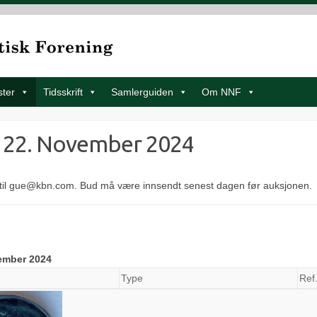
ster
Tidsskrift
Samlerguiden
Om NNF
g 22. November 2024
 til gue@kbn.com. Bud må være innsendt senest dagen før auksjonen.
ember 2024
Type
Ref