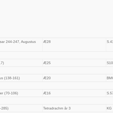
aesar 244-247, Augustus
Æ28
S.4
17)
Æ25
S10
us (138-161)
Æ20
BM
ter (70-106)
Æ16
S.5
-285)
Tetradrachm år 3
KG 