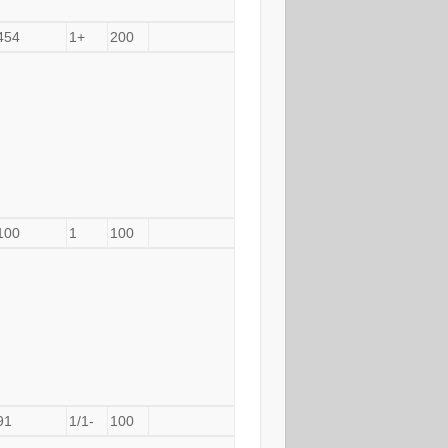
454
1+
200
100
1
100
91
1/1-
100