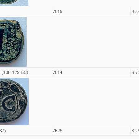
Æ15
S.5
I (138-129 BC)
Æ14
S.7
37)
Æ25
S.2