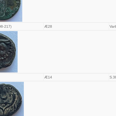
98-217)
Æ28
Var
Æ14
S.3