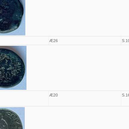
Æ26
S.1
Æ20
S.1