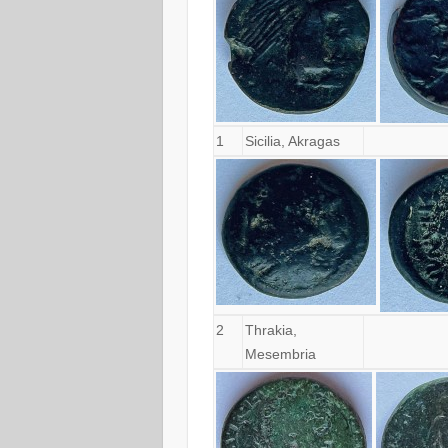
1
Sicilia, Akragas
2
Thrakia,
Mesembria