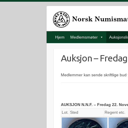
Hjem
Medlemsmøter
Auksjonsli
Auksjon – Freda
Medlemmer kan sende skriftlige bud
AUKSJON N.N.F. – Fredag 22. Nov
Lot.
Sted
Regent etc.