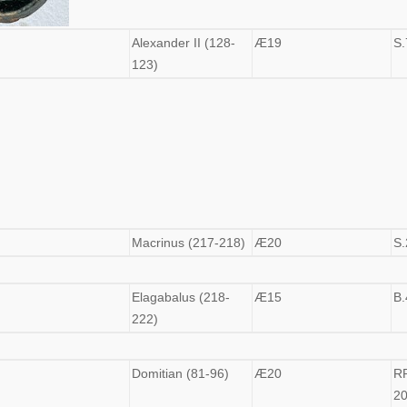
Alexander II (128-
Æ19
S.
123)
Macrinus (217-218)
Æ20
S.
Elagabalus (218-
Æ15
B.
222)
Domitian (81-96)
Æ20
R
2