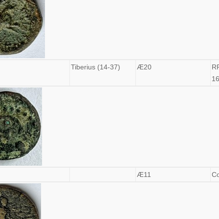
Tiberius (14-37)
Æ20
R
1
Æ11
C