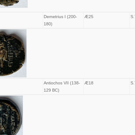
Demetrius I (200-
Æ25
S.
180)
Antiochos VII (138-
Æ18
S.
129 BC)