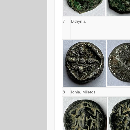
7
Bithynia
8
Ionia, Miletos