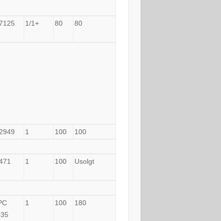
7125
1/1+
80
80
2949
1
100
100
471
1
100
Usolgt
PC
1
100
180
035