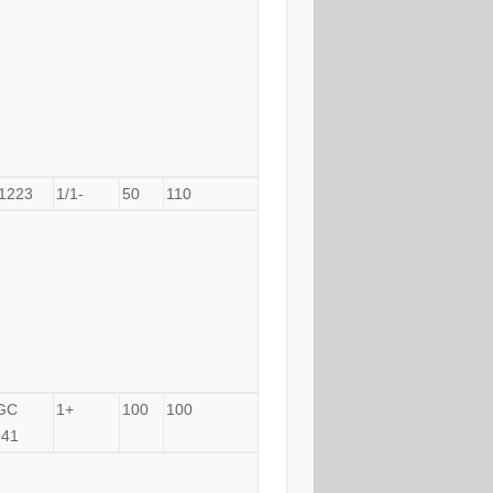
1223
1/1-
50
110
GC
1+
100
100
541