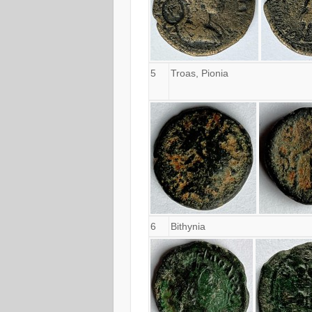
5
Troas, Pionia
6
Bithynia