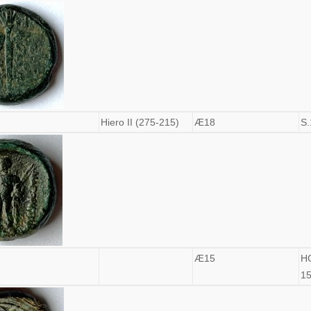
Hiero II (275-215)
Æ18
S.
Æ15
H
1