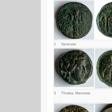
1
Syracuse
2
Thrakia, Maroneia