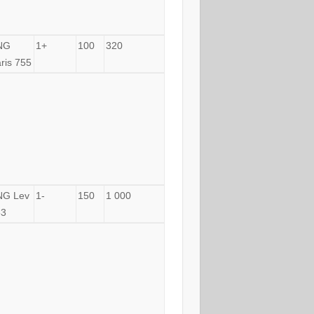
NG
1+
100
320
ris 755
NG Lev
1-
150
1 000
53