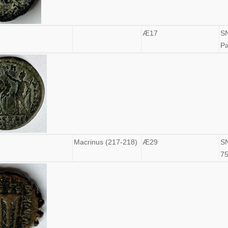
Æ17
S
Pa
Macrinus (217-218)
Æ29
S
7