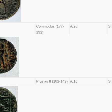
Commodus (177-
Æ28
S.
192)
Prusias II (182-149)
Æ16
S.