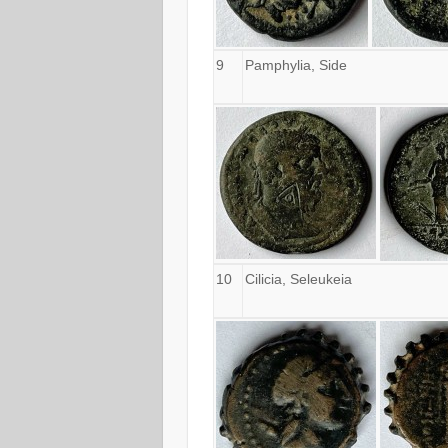
9
Pamphylia, Side
10
Cilicia, Seleukeia