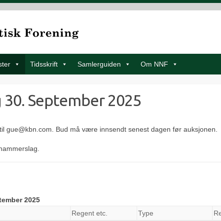
ster
Tidsskrift
Samlerguiden
Om NNF
g 30. September 2025
 til gue@kbn.com. Bud må være innsendt senest dagen før auksjonen.
l hammerslag.
tember 2025
Regent etc.
Type
Re