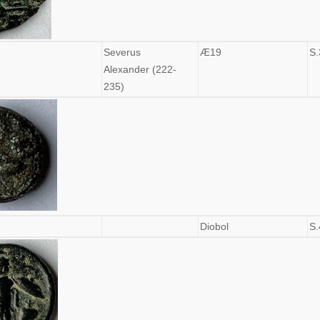
Severus
Æ19
S.
Alexander (222-
235)
Diobol
S.