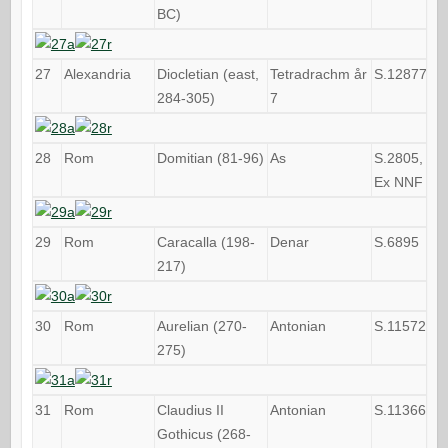
BC)
27
Alexandria
Diocletian (east,
Tetradrachm år
S.12877
284-305)
7
28
Rom
Domitian (81-96)
As
S.2805,
Ex NNF
29
Rom
Caracalla (198-
Denar
S.6895
217)
30
Rom
Aurelian (270-
Antonian
S.11572
275)
31
Rom
Claudius II
Antonian
S.11366
Gothicus (268-