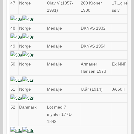
47
Norge
Olav V (1957-
200 Kroner
17.1g rent
1991)
1980
sølv
48
Norge
Medalje
DKNVS 1932
49
Norge
Medalje
DKNVS 1954
50
Norge
Medalje
Armauer
Ex NNF
Hansen 1973
51
Norge
Medalje
U.år (1914)
JA 60 I
52
Danmark
Lot med 7
mynter 1771-
1842