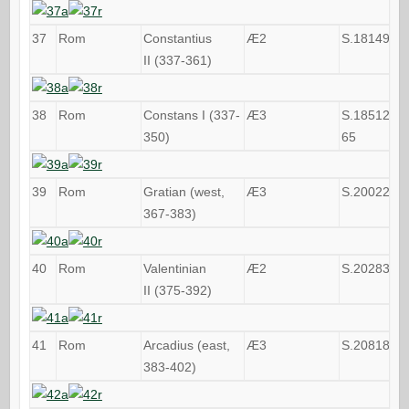
37
Rom
Constantius
Æ2
S.18149
II (337-361)
38
Rom
Constans I (337-
Æ3
S.18512-
350)
65
39
Rom
Gratian (west,
Æ3
S.20022
367-383)
40
Rom
Valentinian
Æ2
S.20283
II (375-392)
41
Rom
Arcadius (east,
Æ3
S.20818
383-402)