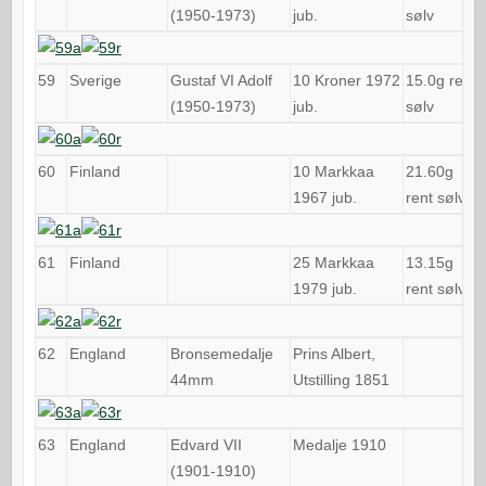
(1950-1973)
jub.
sølv
59
Sverige
Gustaf VI Adolf
10 Kroner 1972
15.0g rent
(1950-1973)
jub.
sølv
60
Finland
10 Markkaa
21.60g
1967 jub.
rent sølv
61
Finland
25 Markkaa
13.15g
1979 jub.
rent sølv
62
England
Bronsemedalje
Prins Albert,
44mm
Utstilling 1851
63
England
Edvard VII
Medalje 1910
(1901-1910)