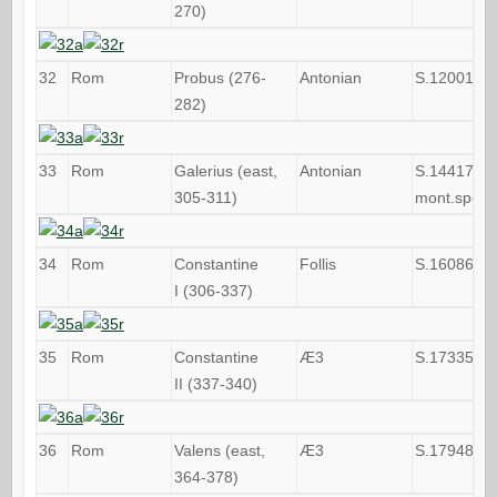
270)
32
Rom
Probus (276-
Antonian
S.12001
282)
33
Rom
Galerius (east,
Antonian
S.14417
305-311)
mont.spor
34
Rom
Constantine
Follis
S.16086
I (306-337)
35
Rom
Constantine
Æ3
S.17335
II (337-340)
36
Rom
Valens (east,
Æ3
S.17948
364-378)