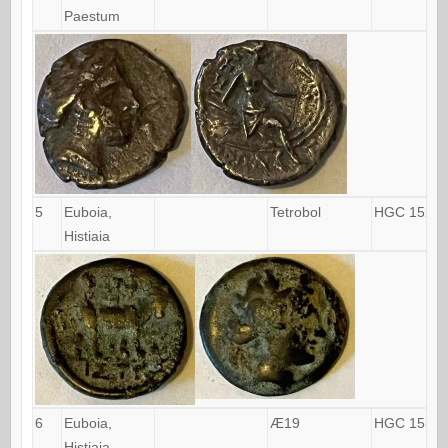
Paestum
5
Euboia,
Tetrobol
HGC 1525
Histiaia
6
Euboia,
Æ19
HGC 1530
Histiaia