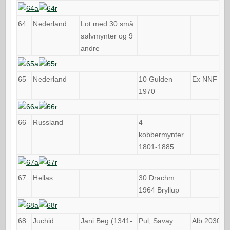
64
Nederland
Lot med 30 små
sølvmynter og 9
andre
65
Nederland
10 Gulden
Ex NNF
1970
66
Russland
4
kobbermynter
1801-1885
67
Hellas
30 Drachm
1964 Bryllup
68
Juchid
Jani Beg (1341-
Pul, Savay
Alb.2030.1