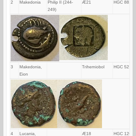
2
Makedonia
Philip II (244-
Æ21
HGC 882
249)
3
Makedonia,
Trihemiobol
HGC 521
Eion
4
Lucania,
Æ18
HGC 1200