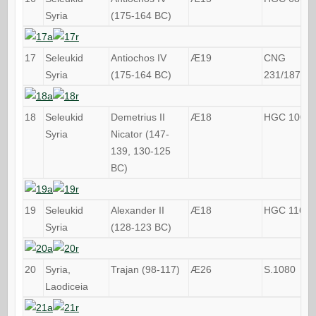
Syria
(175-164 BC)
17
Seleukid
Antiochos IV
Æ19
CNG
Syria
(175-164 BC)
231/187
18
Seleukid
Demetrius II
Æ18
HGC 1000
Syria
Nicator (147-
139, 130-125
BC)
19
Seleukid
Alexander II
Æ18
HGC 1161
Syria
(128-123 BC)
20
Syria,
Trajan (98-117)
Æ26
S.1080
Laodiceia