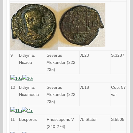
9
Bithynia,
Severus
Æ20
S.3287
Nicaea
Alexander (222-
235)
10
Bithynia,
Severus
Æ18
Cop. 577
Nicomedia
Alexander (222-
var
235)
11
Bosporus
Rhescuporis V
Æ Stater
S.5505
(240-276)