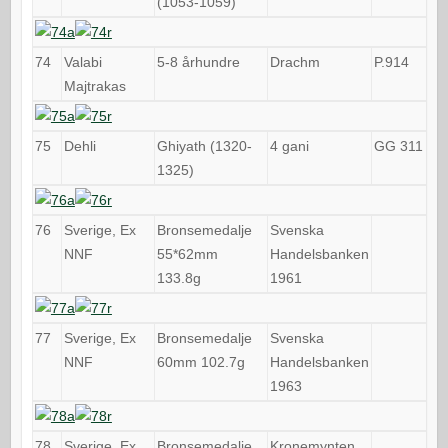
(1053-1059)
74
Valabi
5-8 århundre
Drachm
P.914
Majtrakas
75
Dehli
Ghiyath (1320-
4 gani
GG 311
1325)
76
Sverige, Ex
Bronsemedalje
Svenska
NNF
55*62mm
Handelsbanken
133.8g
1961
77
Sverige, Ex
Bronsemedalje
Svenska
NNF
60mm 102.7g
Handelsbanken
1963
78
Sverige, Ex
Bronsemedalje
Kronemynten