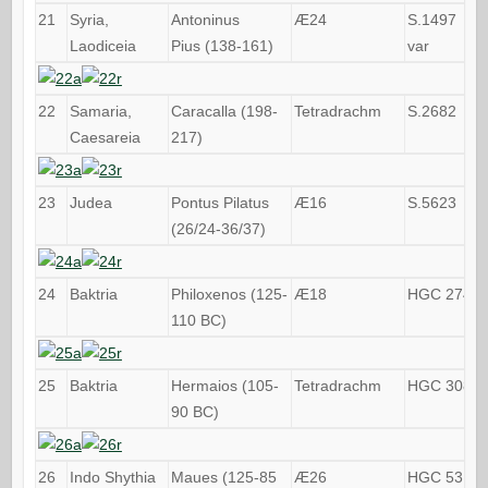
21
Syria,
Antoninus
Æ24
S.1497
Laodiceia
Pius (138-161)
var
22
Samaria,
Caracalla (198-
Tetradrachm
S.2682
Caesareia
217)
23
Judea
Pontus Pilatus
Æ16
S.5623
(26/24-36/37)
24
Baktria
Philoxenos (125-
Æ18
HGC 274
110 BC)
25
Baktria
Hermaios (105-
Tetradrachm
HGC 308
90 BC)
26
Indo Shythia
Maues (125-85
Æ26
HGC 531