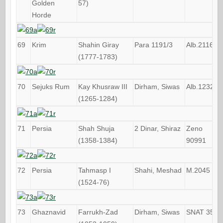
Golden
57)
Horde
69
Krim
Shahin Giray
Para 1191/3
Alb.2116
(1777-1783)
70
Sejuks Rum
Kay Khusraw III
Dirham, Siwas
Alb.1232
(1265-1284)
71
Persia
Shah Shuja
2 Dinar, Shiraz
Zeno
(1358-1384)
90991
72
Persia
Tahmasp I
Shahi, Meshad
M.2045
(1524-76)
73
Ghaznavid
Farrukh-Zad
Dirham, Siwas
SNAT 359