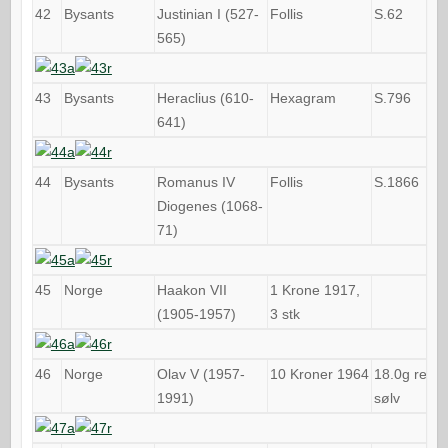
42
Bysants
Justinian I (527-
Follis
S.62
565)
43
Bysants
Heraclius (610-
Hexagram
S.796
641)
44
Bysants
Romanus IV
Follis
S.1866
Diogenes (1068-
71)
45
Norge
Haakon VII
1 Krone 1917,
(1905-1957)
3 stk
46
Norge
Olav V (1957-
10 Kroner 1964
18.0g rent
1991)
sølv