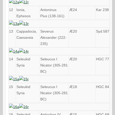
12
Ionia,
Antoninus
Æ24
Kar 238
Ephesos
Pius (138-161)
13
Cappadocia,
Severus
Æ20
Syd.587a
Caesareia
Alexander (222-
235)
14
Seleukid
Seleucus I
Æ20
HGC 77
Syria
Nicator (305-281
BC)
15
Seleukid
Seleucus I
Æ18
HGC 84
Syria
Nicator (305-281
BC)
16
Seleukid
Antiochos IV
Æ15
HGC 686