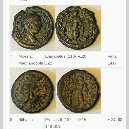
7
Moesia,
Elagabalus (218-
Æ20
Varb.
Marcianopolis
222)
1417
8
Bithynia
Prusias II (182-
Æ16
HGC 634
149 BC)