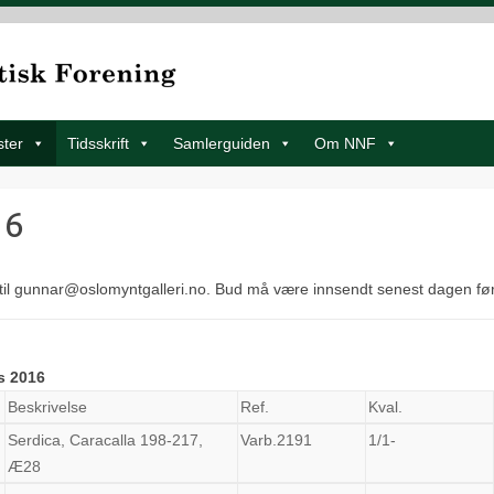
ster
Tidsskrift
Samlerguiden
Om NNF
16
til gunnar@oslomyntgalleri.no. Bud må være innsendt senest dagen fø
s 2016
Beskrivelse
Ref.
Kval.
Serdica, Caracalla 198-217,
Varb.2191
1/1-
Æ28