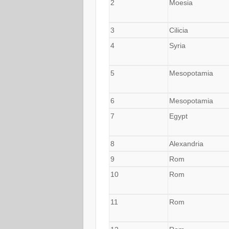
2
Moesia
3
Cilicia
4
Syria
5
Mesopotamia
6
Mesopotamia
7
Egypt
8
Alexandria
9
Rom
10
Rom
11
Rom