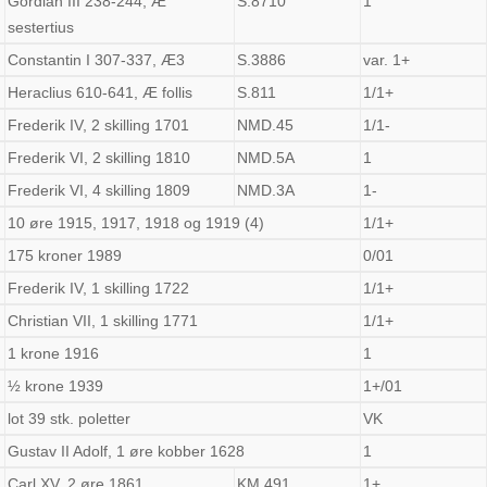
Gordian III 238-244, Æ
S.8710
1
sestertius
Constantin I 307-337, Æ3
S.3886
var. 1+
Heraclius 610-641, Æ follis
S.811
1/1+
Frederik IV, 2 skilling 1701
NMD.45
1/1-
Frederik VI, 2 skilling 1810
NMD.5A
1
Frederik VI, 4 skilling 1809
NMD.3A
1-
10 øre 1915, 1917, 1918 og 1919 (4)
1/1+
175 kroner 1989
0/01
Frederik IV, 1 skilling 1722
1/1+
Christian VII, 1 skilling 1771
1/1+
1 krone 1916
1
½ krone 1939
1+/01
lot 39 stk. poletter
VK
Gustav II Adolf, 1 øre kobber 1628
1
Carl XV, 2 øre 1861
KM.491
1+