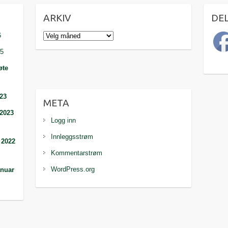
ARKIV
DE
Arkiv
6
25
øte
023
META
 2023
Logg inn
Innleggsstrøm
 2022
Kommentarstrøm
WordPress.org
anuar