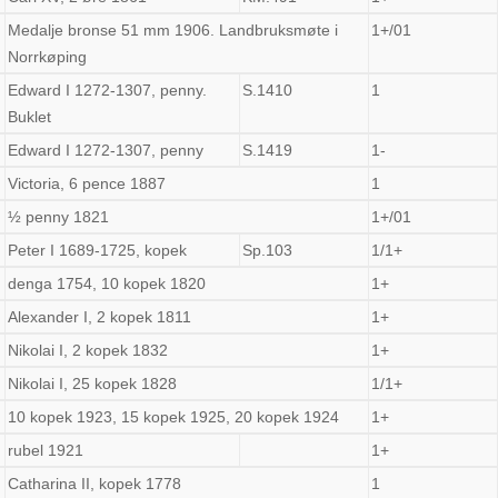
Medalje bronse 51 mm 1906. Landbruksmøte i
1+/01
Norrkøping
Edward I 1272-1307, penny.
S.1410
1
Buklet
Edward I 1272-1307, penny
S.1419
1-
Victoria, 6 pence 1887
1
½ penny 1821
1+/01
Peter I 1689-1725, kopek
Sp.103
1/1+
denga 1754, 10 kopek 1820
1+
Alexander I, 2 kopek 1811
1+
Nikolai I, 2 kopek 1832
1+
Nikolai I, 25 kopek 1828
1/1+
10 kopek 1923, 15 kopek 1925, 20 kopek 1924
1+
rubel 1921
1+
Catharina II, kopek 1778
1