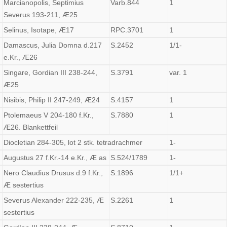
Marcianopolis, Septimius
Varb.844
1
Severus 193-211, Æ25
Selinus, Isotape, Æ17
RPC.3701
1
Damascus, Julia Domna d.217
S.2452
1/1-
e.Kr., Æ26
Singare, Gordian III 238-244,
S.3791
var. 1
Æ25
Nisibis, Philip II 247-249, Æ24
S.4157
1
Ptolemaeus V 204-180 f.Kr.,
S.7880
1
Æ26. Blankettfeil
Diocletian 284-305, lot 2 stk. tetradrachmer
1-
Augustus 27 f.Kr.-14 e.Kr., Æ as
S.524/1789
1-
Nero Claudius Drusus d.9 f.Kr.,
S.1896
1/1+
Æ sestertius
Severus Alexander 222-235, Æ
S.2261
1
sestertius