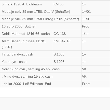
5 mark 1928 A. Eichbaum
KM.56
1+
Medalje sølv 39 mm 1758. Otto V (Schaffer)
1+/01
Medalje sølv 39 mm 1758 Ludvig Philip (Schaffer)
1+/01
10 euro 2005. Suttner
Proof
Dehli, Mahmud 1246-66, tanka
GG.138
1/1+
Alam Bahadur, rupee 1119/1
KM.347.18
1+
(1707)
Tartar Jin dyn., cash
S.1085
1+
Yuan dyn., cash
S.1098
1+
Nord Sung dyn., samling 45 stk. cash
VK
, Ming dyn., samling 15 stk. cash
VK
, dollar 2000. Leif Eriksson. Etui
Proof