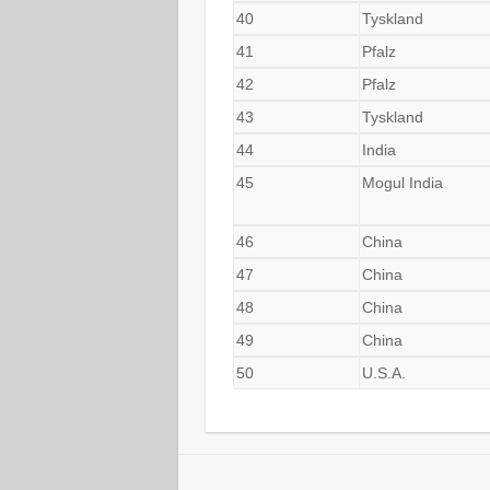
40
Tyskland
41
Pfalz
42
Pfalz
43
Tyskland
44
India
45
Mogul India
46
China
47
China
48
China
49
China
50
U.S.A.