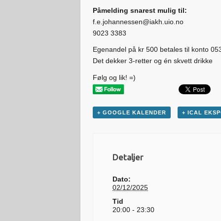
Påmelding snarest mulig til:
f.e.johannessen@iakh.uio.no
9023 3383
Egenandel på kr 500 betales til konto 0
Det dekker 3-retter og én skvett drikke
Følg og lik! =)
+ GOOGLE KALENDER
+ ICAL EKS
Detaljer
Dato:
02/12/2025
Tid
20:00 - 23:30