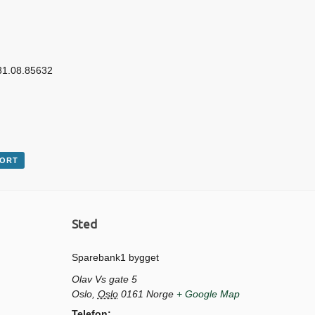
531.08.85632
PORT
Sted
Sparebank1 bygget
Olav Vs gate 5
Oslo
,
Oslo
0161
Norge
+ Google Map
Telefon: