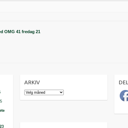
ed OMG 41 fredag 21
ARKIV
DE
Arkiv
6
25
øte
023