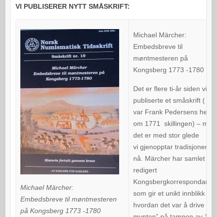
VI PUBLISERER NYTT SMÅSKRIFT:
Michael Märcher:
Embedsbreve til
møntmesteren på
Kongsberg 1773 -1780
Det er flere ti-år siden vi sis
publiserte et småskrift ( det
var Frank Pedersens hefte
om 1771 skillingen) – men
det er med stor glede
vi gjenopptar tradisjonen
nå. Märcher har samlet og
redigert
Kongsbergkorrespondanse
Michael Märcher:
som gir et unikt innblikk i
Embedsbreve til møntmesteren
hvordan det var å drive
på Kongsberg 1773 -1780
mynten” på tampen av 170